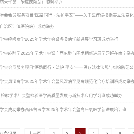
药大学第一附属医院站）顺利举办
学会会员服务项目“医路同行・法护平安”——关于医疗侵权损害立法变
自治区江滨医院站）成功举办
学会呼吸病学2025年学术年会暨呼吸病学新进展学习班成功举行
学会麻醉学2025年学术年会暨广西麻醉与围术期新进展学习班在南宁举
学会会员服务项目“医路同行・法护 平安”——医疗法律法规与纠纷防范
学会风湿病学2025年学术年会暨风湿病罕见病规范化治疗培训班成功举
5年检验学术年会暨检验医学高质量发展与新技术应用学习班成功举办
学会成功举办高压氧医学2025年学术年会暨高压氧医学新进展培训班
40 条记录
上一页
1
2
3
4
5
6