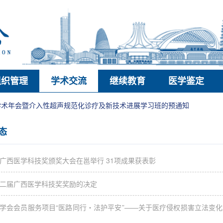
组织管理
学术交流
继续教育
医学鉴定
年学术年会暨介入性超声规范化诊疗及新技术进展学习班的预通知
态
广西医学科技奖颁奖大会在邕举行 31项成果获表彰
二届广西医学科技奖奖励的决定
学会会员服务项目“医路同行・法护平安”——关于医疗侵权损害立法变